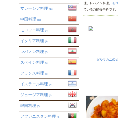
理、レバノン料理、
モ
マレーシア料理
ている万能香辛料です
(12)
中国料理
(11)
モロッコ料理
(9)
イタリア料理
(8)
レバノン料理
(6)
ダルマカニ(Dal 
スペイン料理
(6)
フランス料理
(6)
イスラエル料理
(5)
ジョージア料理
(5)
韓国料理
(5)
アフガニスタン料理
(4)