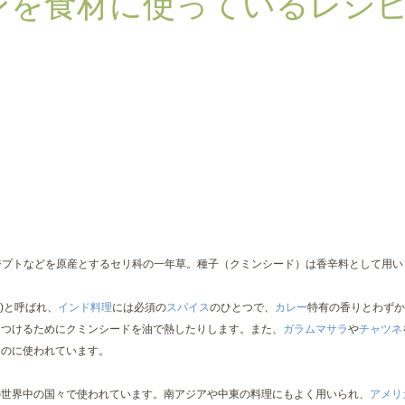
ンを食材に使っているレシピ
はエジプトなどを原産とするセリ科の一年草。種子（クミンシード）は香辛料として用
ra)と呼ばれ、
インド料理
には必須の
スパイス
のひとつで、
カレー
特有の香りとわずか
をつけるためにクミンシードを油で熱したりします。また、
ガラムマサラ
や
チャツネ
ものに使われています。
の世界中の国々で使われています。南アジアや中東の料理にもよく用いられ、
アメリ