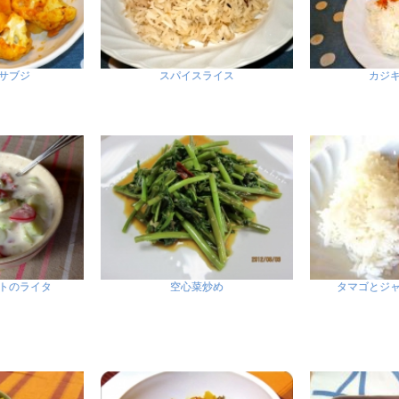
サブジ
スパイスライス
カジ
トのライタ
空心菜炒め
タマゴとジ