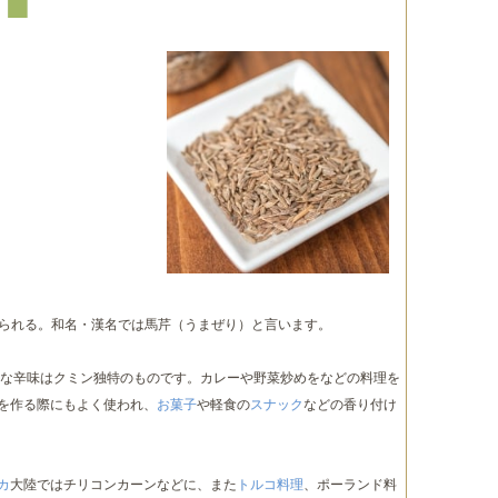
■
いられる。和名・漢名では馬芹（うまぜり）と言います。
な辛味はクミン独特のものです。カレーや野菜炒めをなどの料理を
を作る際にもよく使われ、
お菓子
や軽食の
スナック
などの香り付け
カ
大陸ではチリコンカーンなどに、また
トルコ料理
、ポーランド料