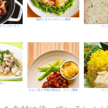
鶏肉とポテトのクミン風味
クミンロースト
クミ
キン
ひよこ豆と牛肉の煮込み、クミン風味
クミ