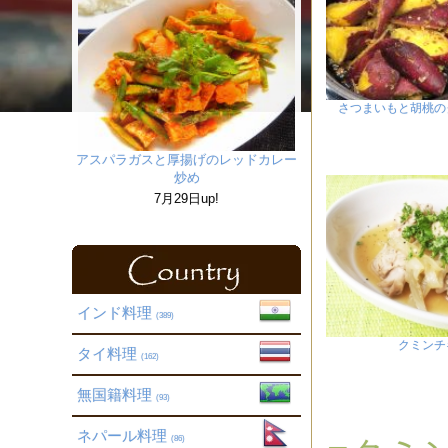
さつまいもと胡桃の
アスパラガスと厚揚げのレッドカレー
炒め
7月29日up!
インド料理
(389)
クミンチ
タイ料理
(162)
無国籍料理
(93)
ネパール料理
(86)