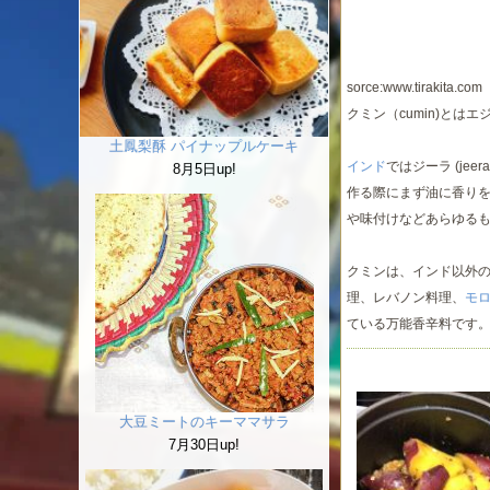
sorce:www.tirakita.com
クミン（cumin)と
土鳳梨酥 パイナップルケーキ
インド
ではジーラ (jee
8月5日up!
作る際にまず油に香り
や味付けなどあらゆる
クミンは、インド以外
理、レバノン料理、
モ
ている万能香辛料です
大豆ミートのキーママサラ
7月30日up!