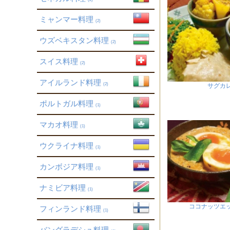
ミャンマー料理
(2)
ウズベキスタン料理
(2)
スイス料理
(2)
アイルランド料理
(2)
サグカ
ポルトガル料理
(1)
マカオ料理
(1)
ウクライナ料理
(1)
カンボジア料理
(1)
ナミビア料理
(1)
ココナッツエ
フィンランド料理
(1)
バングラデシュ料理