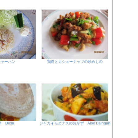
チャーハン
鶏肉とカシューナッツの炒めもの
 Dosa
ジャガイモとナスのおかず Aloo Baingan