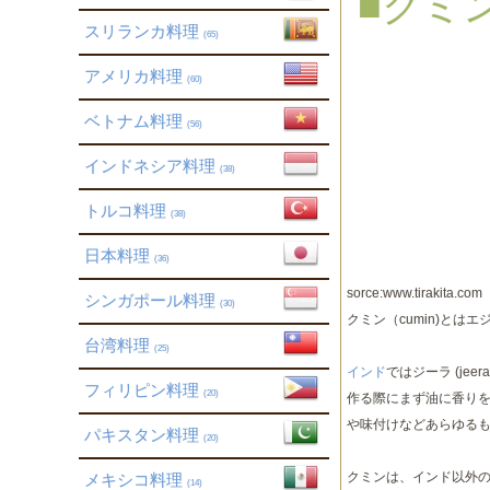
■クミ
スリランカ料理
(65)
アメリカ料理
(60)
ベトナム料理
(56)
インドネシア料理
(38)
トルコ料理
(38)
日本料理
(36)
sorce:www.tirakita.com
シンガポール料理
(30)
クミン（cumin)と
台湾料理
(25)
インド
ではジーラ (jee
フィリピン料理
(20)
作る際にまず油に香り
や味付けなどあらゆる
パキスタン料理
(20)
クミンは、インド以外
メキシコ料理
(14)