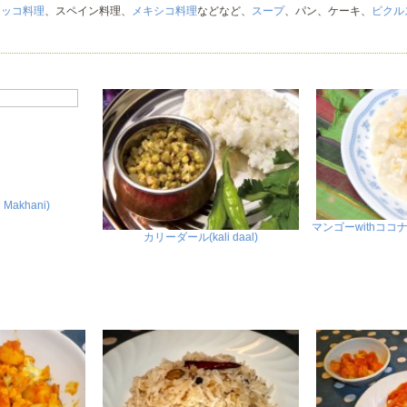
ロッコ料理
、スペイン料理、
メキシコ料理
などなど、
スープ
、パン、ケーキ、
ピクル
。
Makhani)
マンゴーwithコ
カリーダール(kali daal)