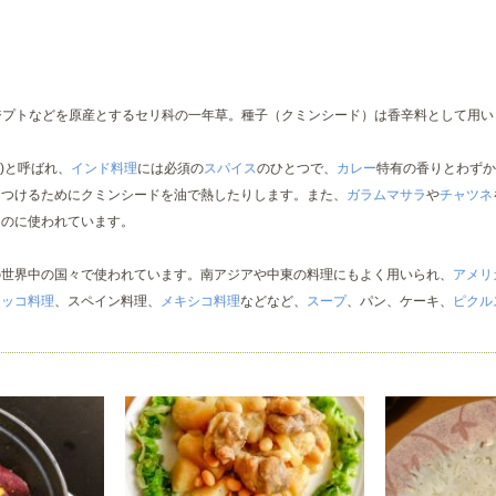
はエジプトなどを原産とするセリ科の一年草。種子（クミンシード）は香辛料として用
ra)と呼ばれ、
インド料理
には必須の
スパイス
のひとつで、
カレー
特有の香りとわずか
をつけるためにクミンシードを油で熱したりします。また、
ガラムマサラ
や
チャツネ
ものに使われています。
の世界中の国々で使われています。南アジアや中東の料理にもよく用いられ、
アメリ
ロッコ料理
、スペイン料理、
メキシコ料理
などなど、
スープ
、パン、ケーキ、
ピクル
。