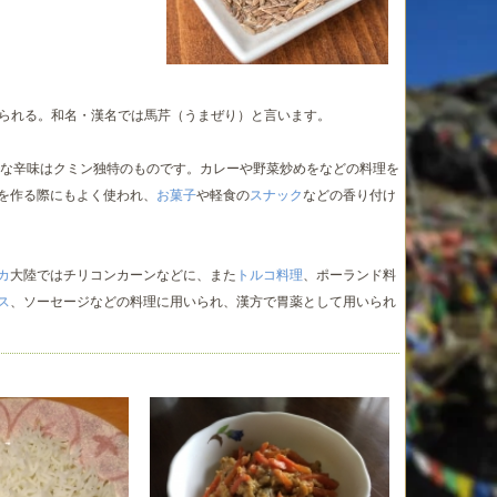
いられる。和名・漢名では馬芹（うまぜり）と言います。
な辛味はクミン独特のものです。カレーや野菜炒めをなどの料理を
を作る際にもよく使われ、
お菓子
や軽食の
スナック
などの香り付け
カ
大陸ではチリコンカーンなどに、また
トルコ料理
、ポーランド料
ス
、ソーセージなどの料理に用いられ、漢方で胃薬として用いられ