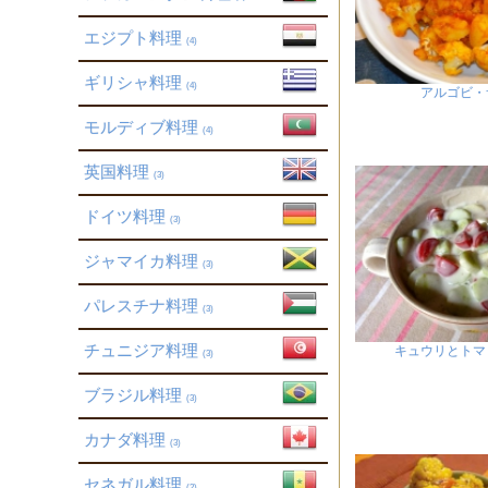
エジプト料理
(4)
ギリシャ料理
(4)
アルゴビ・
モルディブ料理
(4)
英国料理
(3)
ドイツ料理
(3)
ジャマイカ料理
(3)
パレスチナ料理
(3)
チュニジア料理
キュウリとトマ
(3)
ブラジル料理
(3)
カナダ料理
(3)
セネガル料理
(2)