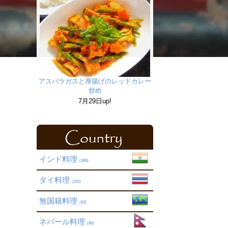
アスパラガスと厚揚げのレッドカレー
炒め
7月29日up!
インド料理
(389)
タイ料理
(162)
無国籍料理
(93)
ネパール料理
(86)