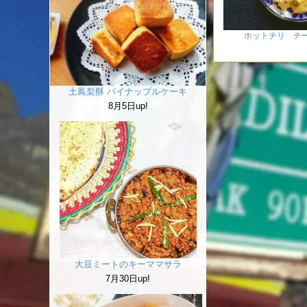
ホットチリ チ
土鳳梨酥 パイナップルケーキ
8月5日up!
大豆ミートのキーママサラ
7月30日up!