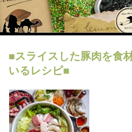
ス
■スライスした豚肉を食
いるレシピ■