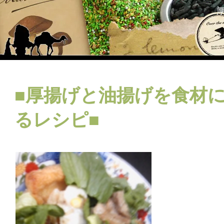
■厚揚げと油揚げを食材
るレシピ■