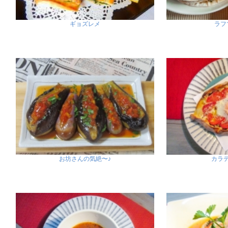
ギョズレメ
ラフ
お坊さんの気絶〜♪
カラ