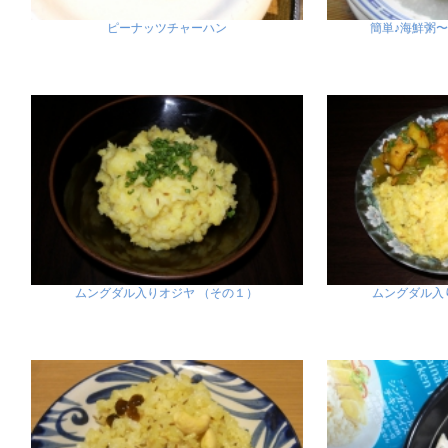
ピーナッツチャーハン
簡単♪海鮮粥
ムングダル入りオジヤ （その１）
ムングダル入