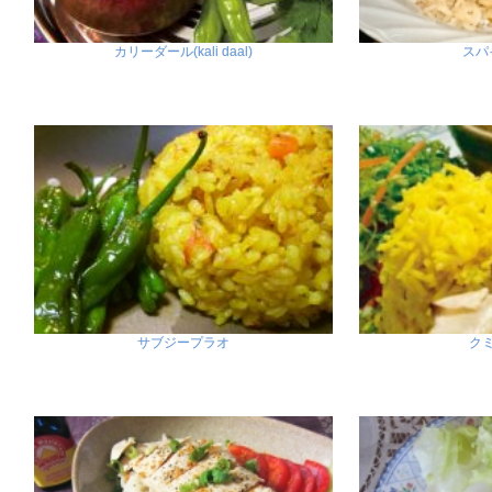
カリーダール(kali daal)
スパ
サブジープラオ
ク