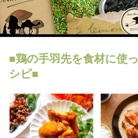
■鶏の手羽先を食材に使
シピ■