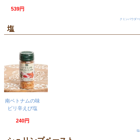
Cumin
539円
Powder
【20g】
クミンパウダー
塩
南ベトナムの味
ピリ辛えび塩
60g ムオイ トム
240円
タイニン
塩