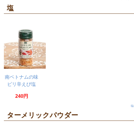
塩
南ベトナムの味
ピリ辛えび塩
60g ムオイ トム
240円
タイニン
塩
ターメリックパウダー