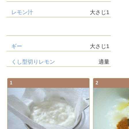
レモン汁
大さじ1
ギー
大さじ1
くし型切りレモン
適量
1
2