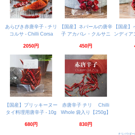
あらびき赤唐辛子 - チリ
【国産】ネパールの唐辛
【国産】
コルサ - Chilli Corsa
子 アカバレ・クルサニ
ンディア
【1kg】
8g
国
2050円
450円
【国産】プリッキーヌー
赤唐辛子 チリ Chilli
タイ料理用唐辛子 - 10g
Whole 袋入り【250g】
680円
830円
チリパウダー