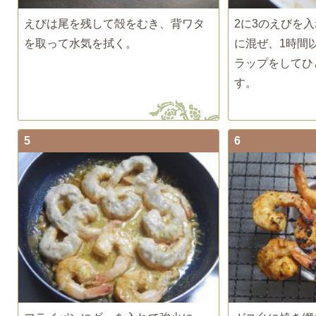
えびは尾を残して殻をむき、背ワタ
2に3のえびを
を取って水気を拭く。
に混ぜ、1時間
ラップをしてひ
す。
5
6