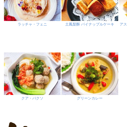
ラッチャ・フェニ
土鳳梨酥 パイナップルケーキ
ア
クア・バクソ
グリーンカレー