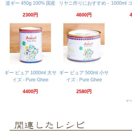
道ギー 450g 100% 国産
リヤニ作りにおすすめ -
1000ml
グラスフェッドギー グ
【Amul】 High Aroma
【Amul】 
2300円
4600円
ラスフェッドバター使用
Cow Ghee
自然豊かな富良野で放牧
酪農
ギー ピュア 1000ml 大サ
ギー ピュア 500ml 小サ
イズ - Pure Ghee
イズ - Pure Ghee
【Amul】
【Amul】
4400円
2580円
ギー