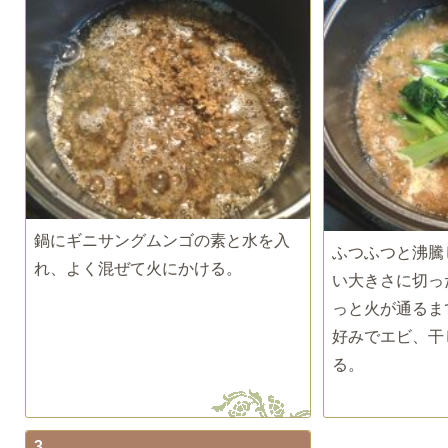
鍋にギニサングムンゴの素と水を入
ふつふつと沸騰
れ、よく混ぜて火にかける。
い大きさに切っ
っと火が通るま
好みでエビ、干
る。
3