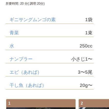
所要時間:
20 分
( 調理:
20分
)
ギニサングムンゴの素
1袋
青菜
1束
水
250cc
ナンプラー
小さじ1〜
エビ（あれば）
3〜5尾
干し魚（あれば）
20g〜
1
2