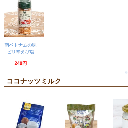
南ベトナムの味
ピリ辛えび塩
60g ムオイ トム
240円
タイニン
塩
ココナッツミルク