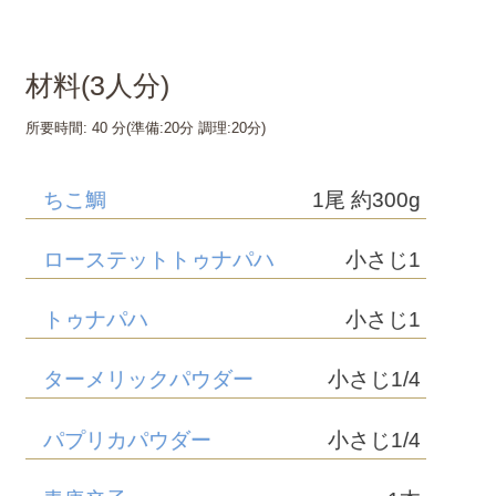
材料(
3
人分)
所要時間:
40 分
(準備:
20分
調理:
20分
)
ちこ鯛
1尾 約300g
ローステットトゥナパハ
小さじ1
トゥナパハ
小さじ1
ターメリックパウダー
小さじ1/4
パプリカパウダー
小さじ1/4