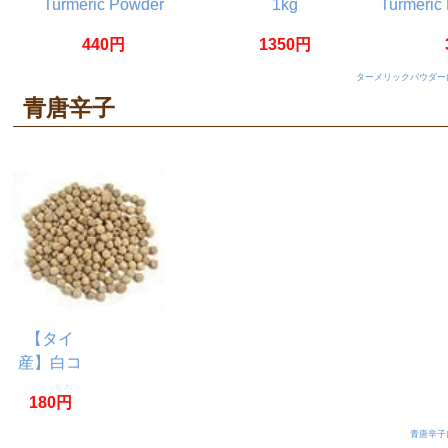
Turmeric Powder
1kg
Turmeri
【20g】
【5
440円
1350円
ターメリックパウダー
青唐辛子
【タイ
産】白コ
ショウ
180円
パック[5g]
青唐辛子