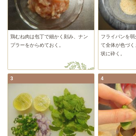
鶏むね肉は包丁で細かく刻み、ナン
フライパンを弱
プラーをからめておく。
て全体が色づく
状に砕く。
3
4