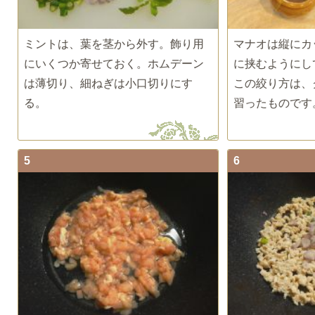
ミントは、葉を茎から外す。飾り用
マナオは縦にカ
にいくつか寄せておく。ホムデーン
に挟むようにし
は薄切り、細ねぎは小口切りにす
この絞り方は、
る。
習ったものです
5
6