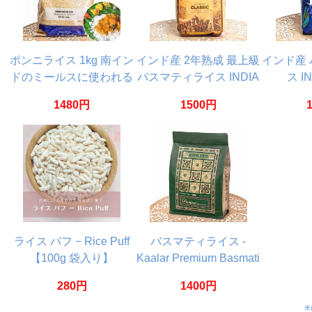
ポンニライス 1kg 南イン
インド産 2年熟成 最上級
インド産
ドのミールスに使われる
バスマティライス INDIA
ス I
短粒米 PONNI BOILED
GATE BASMATI RICE
BASM
1480円
1500円
RICE
CLASSIC【1Kg】
PREM
ライス パフ − Rice Puff
バスマティライス -
【100g 袋入り】
Kaalar Premium Basmati
Rice【1Kg】
280円
1400円
米