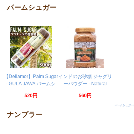
パームシュガー
【Deliamor】Palm Sugar
インドのお砂糖 ジャグリ
- GULA JAWA パームシ
ーパウダー - Natural
ュガー (ココナッツシュ
Jaggery
520円
560円
ガー)
PowderJaggery 500g
パームシュガー
ナンプラー