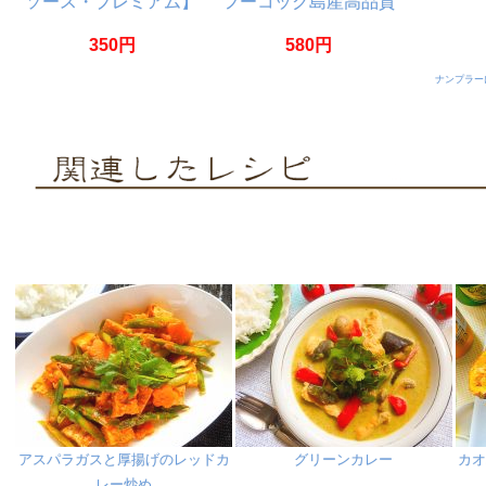
ソース・プレミアム】
フーコック島産高品質
【Megachef】
【HungThanh】
350円
580円
ナンプラー
アスパラガスと厚揚げのレッドカ
グリーンカレー
カ
レー炒め