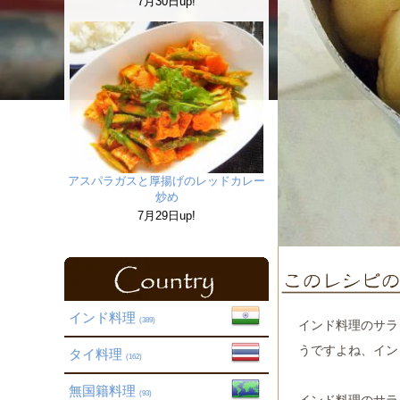
7月30日up!
アスパラガスと厚揚げのレッドカレー
炒め
7月29日up!
インド料理
(389)
インド料理のサラ
うですよね、イン
タイ料理
(162)
無国籍料理
(93)
インド料理のサラ