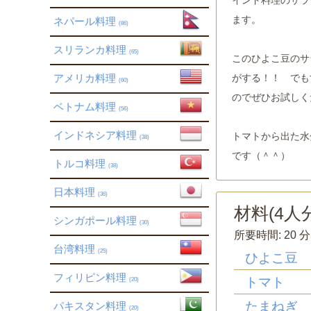
ます。
ネパール料理
(86)
スリランカ料理
(65)
このひよこ豆のサ
がする！！ でも
アメリカ料理
(60)
のでぜひお試しく
ベトナム料理
(56)
インドネシア料理
トマトから出た水
(38)
です（＾＾）
トルコ料理
(38)
日本料理
(36)
材料(
4
人分
シンガポール料理
(30)
所要時間:
20 分
台湾料理
(25)
ひよこ豆
フィリピン料理
トマト
(20)
たまねぎ
パキスタン料理
(20)