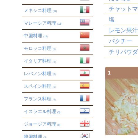
チャット
メキシコ料理
(14)
塩
マレーシア料理
(12)
レモン果
中国料理
(11)
パクチー
モロッコ料理
(9)
チリパウ
イタリア料理
(8)
1
レバノン料理
(6)
スペイン料理
(6)
フランス料理
(6)
イスラエル料理
(5)
ジョージア料理
(5)
韓国料理
(5)