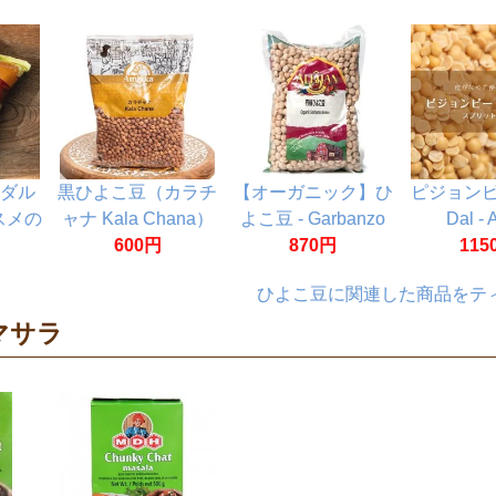
 ダル
黒ひよこ豆（カラチ
【オーガニック】ひ
ピジョンピー 
スメの
ャナ Kala Chana）
よこ豆 - Garbanzo
Dal - 
kg
600円
1kg
Beans 【500g】
870円
Dal【1k
115
ひよこ豆に関連した商品をテ
マサラ