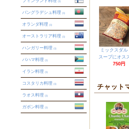
フィンランド料理
(1)
バングラデシュ料理
(1)
オランダ料理
(1)
オーストラリア料理
(1)
ハンガリー料理
(1)
ミックスダル
スープにオス
バハマ料理
(1)
豆全部入り 1
750円
イラン料理
(1)
コスタリカ料理
(1)
チャット
ラオス料理
(1)
ガボン料理
(1)