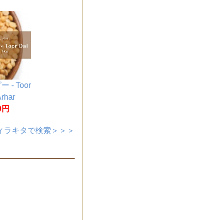
- Toor
Arhar
gパック】
0円
ィラキタで検索＞＞＞