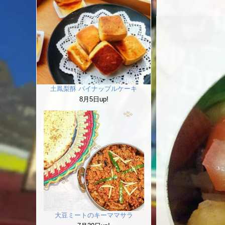
土鳳梨酥 パイナップルケーキ
8月5日up!
大豆ミートのキーママサラ