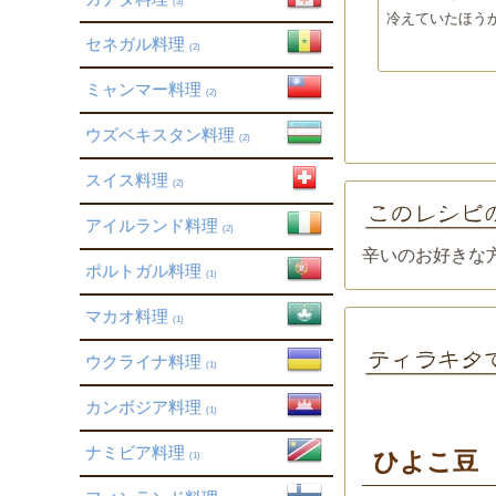
(3)
冷えていたほう
セネガル料理
(2)
ミャンマー料理
(2)
ウズベキスタン料理
(2)
スイス料理
(2)
アイルランド料理
(2)
辛いのお好きな
ポルトガル料理
(1)
マカオ料理
(1)
ウクライナ料理
(1)
カンボジア料理
(1)
ナミビア料理
ひよこ豆
(1)