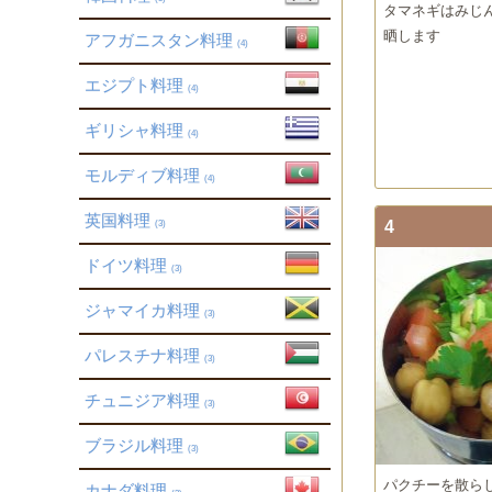
タマネギはみじ
晒します
アフガニスタン料理
(4)
エジプト料理
(4)
ギリシャ料理
(4)
モルディブ料理
(4)
英国料理
4
(3)
ドイツ料理
(3)
ジャマイカ料理
(3)
パレスチナ料理
(3)
チュニジア料理
(3)
ブラジル料理
(3)
パクチーを散ら
カナダ料理