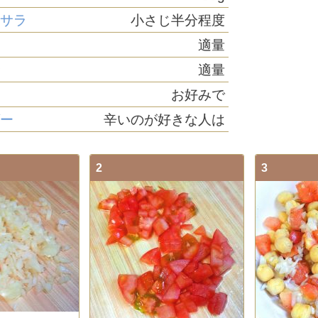
マサラ
小さじ半分程度
適量
汁
適量
お好みで
ダー
辛いのが好きな人は
2
3