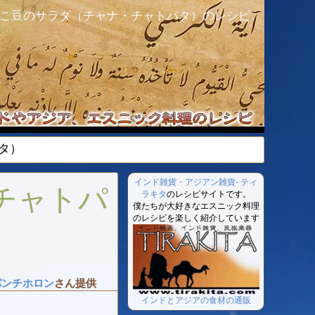
こ豆のサラダ（チャナ・チャトパタ）のレシピ
タ）
インド雑貨・アジアン雑貨- ティ
チャトパ
ラキタ
のレシピサイトです。
僕たちが大好きなエスニック料理
のレシピを楽しく紹介しています
パンチホロン
さん提供
インドとアジアの食材の通販