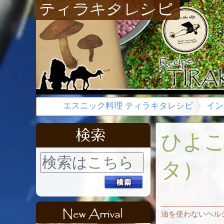
エスニック料理 ティラキタレシピ
イン
ひよ
タ）
油を使わないヘル