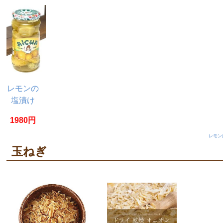
レモンの
塩漬け
瓶詰
1980円
【Aicha】
レモン
玉ねぎ