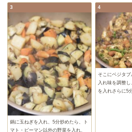
3
4
そこにベジタブ
入れ味を調整し
を入れさらに5
鍋に玉ねぎを入れ、5分炒めたら、ト
マト・ピーマン以外の野菜を入れ、