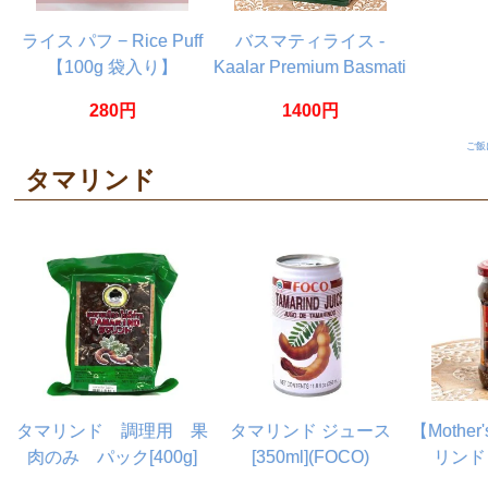
ライス パフ − Rice Puff
バスマティライス -
【100g 袋入り】
Kaalar Premium Basmati
Rice【1Kg】
280円
1400円
ご飯
タマリンド
タマリンド 調理用 果
タマリンド ジュース
【Mother
肉のみ パック[400g]
[350ml](FOCO)
リンド
Tamarin