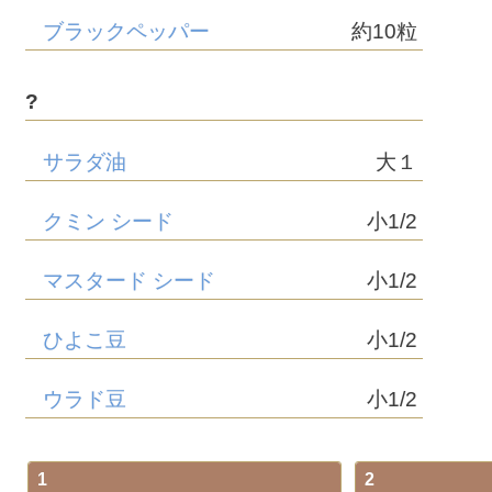
ブラックペッパー
約10粒
?
サラダ油
大１
クミン シード
小1/2
マスタード シード
小1/2
ひよこ豆
小1/2
ウラド豆
小1/2
1
2