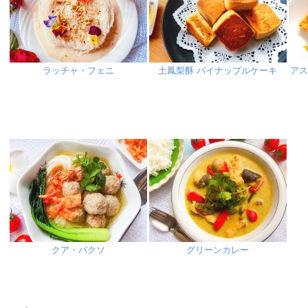
ラッチャ・フェニ
土鳳梨酥 パイナップルケーキ
ア
クア・バクソ
グリーンカレー