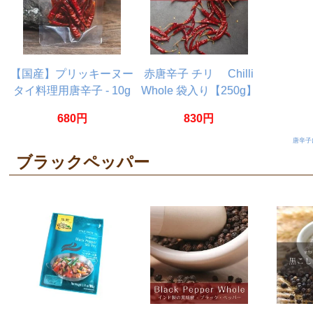
【国産】プリッキーヌー
赤唐辛子 チリ Chilli
タイ料理用唐辛子 - 10g
Whole 袋入り【250g】
680円
830円
唐辛子
ブラックペッパー