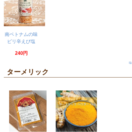
南ベトナムの味
ピリ辛えび塩
60g ムオイ トム
240円
タイニン
塩
ターメリック