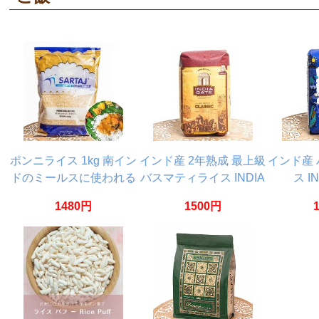
ポンニライス 1kg 南イン
インド産 2年熟成 最上級
インド産
ドのミールスに使われる
バスマティライス INDIA
ス I
短粒米 PONNI BOILED
GATE BASMATI RICE
BASM
1480円
1500円
RICE
CLASSIC【1Kg】
PREM