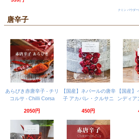
Powder
【20g】
クミン パウダ
唐辛子
あらびき赤唐辛子 - チリ
【国産】ネパールの唐辛
【国産】
コルサ - Chilli Corsa
子 アカバレ・クルサニ
ンディア
【1kg】
8g
国
2050円
450円