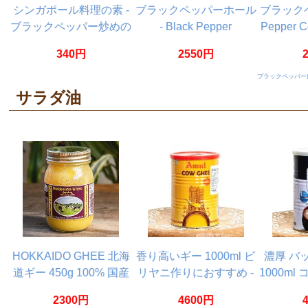
シンガポール料理の素 -
ブラックペッパーホール
ブラックペ
ブラックペッパー炒めの
- Black Pepper
Pepper 
素 【Asian Home
Whole【500g 袋入り】
340円
2550円
Gourmet】
ブラックペッパー
サラダ油
HOKKAIDO GHEE 北海
香り高いギー 1000ml ビ
濃厚 バ
道ギー 450g 100% 国産
リヤニ作りにおすすめ -
1000ml
グラスフェッドギー グ
【Amul】 High Aroma
【Amul】 
2300円
4600円
ラスフェッドバター使用
Cow Ghee