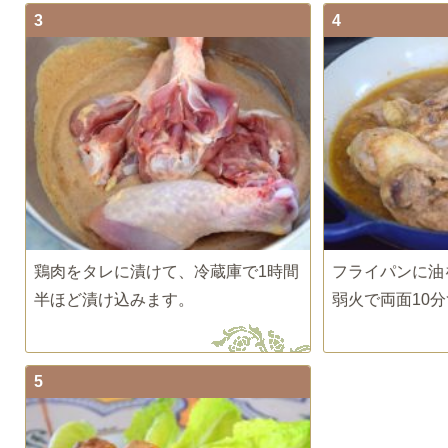
3
4
鶏肉をタレに漬けて、冷蔵庫で1時間
フライパンに油
半ほど漬け込みます。
弱火で両面10
5