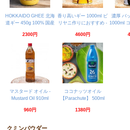
HOKKAIDO GHEE 北海
香り高いギー 1000ml ビ
濃厚 バ
道ギー 450g 100% 国産
リヤニ作りにおすすめ -
1000ml
グラスフェッドギー グ
【Amul】 High Aroma
【Amul】 
2300円
4600円
ラスフェッドバター使用
Cow Ghee
自然豊かな富良野で放牧
酪農
マスタード オイル -
ココナッツオイル
Mustard Oil 910ml
【Parachute】 500ml
960円
1380円
クミンパウダー