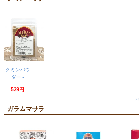
クミンパウ
ダー -
Cumin
539円
Powder
【20g】
ク
ガラムマサラ