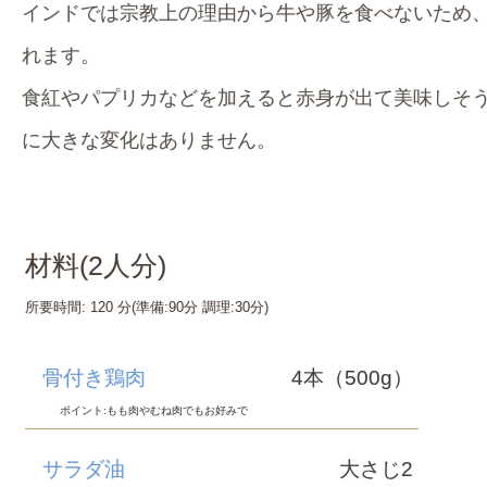
インドでは宗教上の理由から牛や豚を食べないため
れます。
食紅やパプリカなどを加えると赤身が出て美味しそ
に大きな変化はありません。
材料(
2
人分)
所要時間:
120 分
(準備:
90分
調理:
30分
)
骨付き鶏肉
4本（500g）
ポイント:もも肉やむね肉でもお好みで
サラダ油
大さじ2