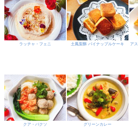
ラッチャ・フェニ
土鳳梨酥 パイナップルケーキ
ア
クア・バクソ
グリーンカレー