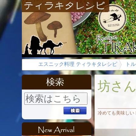
エスニック料理 ティラキタレシピ
トル
坊さ
冷めても美味しい