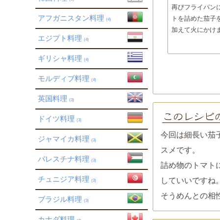
再びフライパン
アフガニスタン料理
トを詰めた茄子
(4)
加えて火にかけ
エジプト料理
(4)
ギリシャ料理
(4)
モルディブ料理
(4)
英国料理
(3)
ドイツ料理
(3)
今回は細長い茄
ジャマイカ料理
(3)
スメです。
パレスチナ料理
(3)
詰め物のトマト
チュニジア料理
していいですね
(3)
そうめんとの相
ブラジル料理
(3)
カナダ料理