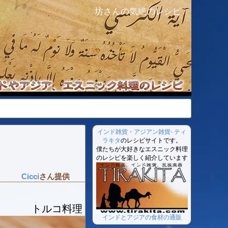
坊さんの気絶のレシピ
インド雑貨・アジアン雑貨- ティ
ラキタ
のレシピサイトです。
僕たちが大好きなエスニック料理
のレシピを楽しく紹介しています
Cicci
さん提供
トルコ料理
インドとアジアの食材の通販