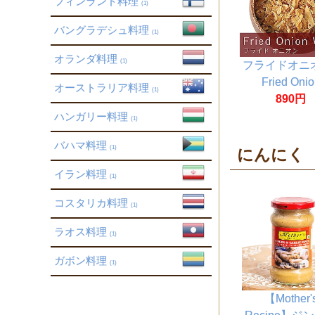
フィンランド料理
(1)
バングラデシュ料理
(1)
オランダ料理
(1)
フライドオニオ
Fried Onio
オーストラリア料理
(1)
White【500
890円
り】
ハンガリー料理
(1)
バハマ料理
(1)
にんにく
イラン料理
(1)
コスタリカ料理
(1)
ラオス料理
(1)
ガボン料理
(1)
【Mother'