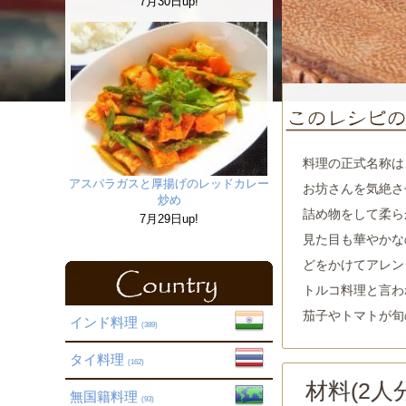
7月30日up!
料理の正式名称は
アスパラガスと厚揚げのレッドカレー
お坊さんを気絶さ
炒め
詰め物をして柔ら
7月29日up!
見た目も華やかな
どをかけてアレン
トルコ料理と言わ
茄子やトマトが旬
インド料理
(389)
タイ料理
(162)
材料(
2
人分
無国籍料理
(93)