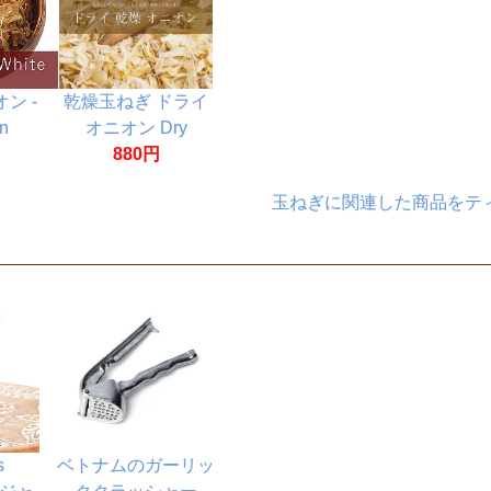
ン -
乾燥玉ねぎ ドライ
n
オニオン Dry
g 袋入
Onion【500gパッ
880円
ク】
玉ねぎに関連した商品をテ
s
ベトナムのガーリッ