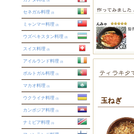
(3)
セネガル料理
(2)
ミャンマー料理
んみゃ
(2)
茄
ウズベキスタン料理
(2)
スイス料理
(2)
アイルランド料理
(2)
ポルトガル料理
(1)
マカオ料理
(1)
ウクライナ料理
玉ねぎ
(1)
カンボジア料理
(1)
ナミビア料理
(1)