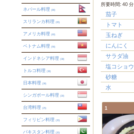
所要時間:
40 分
ネパール料理
(86)
茄子
スリランカ料理
(65)
トマト
アメリカ料理
玉ねぎ
(60)
にんにく
ベトナム料理
(56)
サラダ油
インドネシア料理
(38)
塩コショ
トルコ料理
(38)
砂糖
日本料理
(36)
水
シンガポール料理
(30)
台湾料理
1
(25)
フィリピン料理
(20)
パキスタン料理
(20)