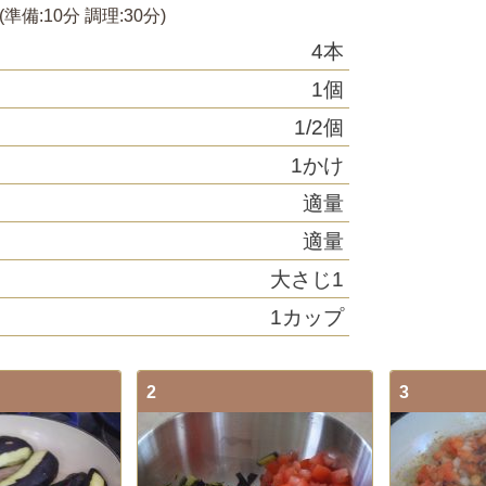
(準備:
10分
調理:
30分
)
4本
1個
1/2個
1かけ
適量
ウ
適量
大さじ1
1カップ
2
3