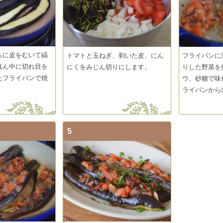
らに皮をむいて縞
トマトと玉ねぎ、剥いた皮、にん
フライパンに
真ん中に切れ目を
にくをみじん切りにします。
りした野菜を
たフライパンで焼
ウ、砂糖で味
ライパンから
5