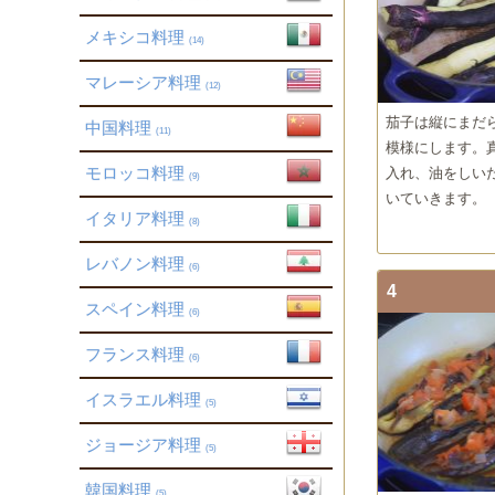
メキシコ料理
(14)
マレーシア料理
(12)
茄子は縦にまだ
中国料理
(11)
模様にします。
モロッコ料理
入れ、油をしい
(9)
いていきます。
イタリア料理
(8)
レバノン料理
(6)
4
スペイン料理
(6)
フランス料理
(6)
イスラエル料理
(5)
ジョージア料理
(5)
韓国料理
(5)