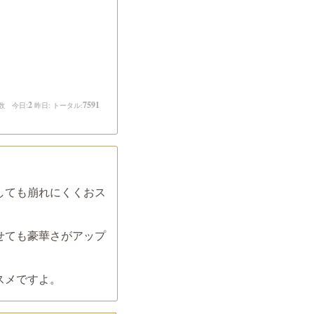
2
7591
数 今日:
昨日:
トータル:
しても崩れにくくおス
せても豪華さがアップ
スメですよ。