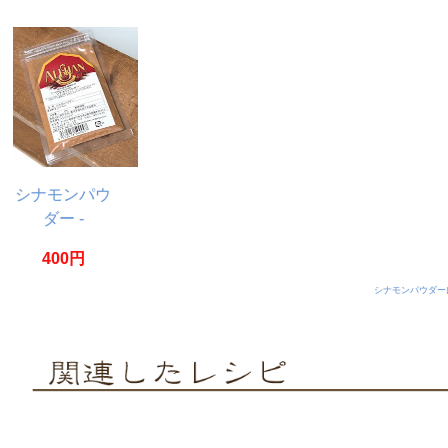
シナモンパウ
ダー -
Cinnamon
400円
Powder
【20g】
シナモンパウダー