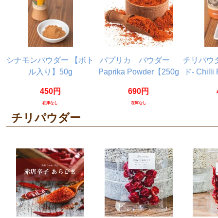
シナモンパウダー 【ボト
パプリカ パウダー
チリパウ
ル入り】50g
Paprika Powder【250g
ド- Chill
パック】
ボ
450円
690円
在庫なし
在庫なし
チリパウダー