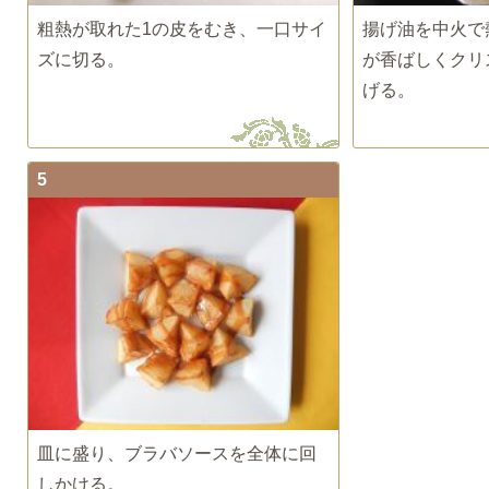
粗熱が取れた1の皮をむき、一口サイ
揚げ油を中火で
ズに切る。
が香ばしくクリ
げる。
5
皿に盛り、ブラバソースを全体に回
しかける。