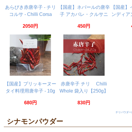
あらびき赤唐辛子 - チリ
【国産】ネパールの唐辛
【国産】
コルサ - Chilli Corsa
子 アカバレ・クルサニ
ンディア
【1kg】
8g
国
2050円
450円
【国産】プリッキーヌー
赤唐辛子 チリ Chilli
タイ料理用唐辛子 - 10g
Whole 袋入り【250g】
680円
830円
チリパウダー
シナモンパウダー