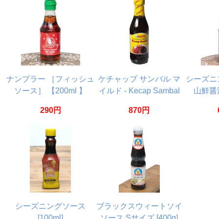
ナンプラー ［フィッシュ
ケチャップ サンバル マ
シーズニン
ソース］ 【200ml 】
イルド - Kecap Sambal
山鮮醤油
【Flying Goose】
Mild シーズニング醤油
[Golde
290円
870円
【Kokita】
シーズニングソース
ブラックスウィートソイ
[100ml]
ソース Sサイズ [400g]