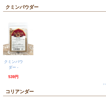
クミンパウダー
クミンパウ
ダー -
Cumin
539円
Powder
【20g】
ク
コリアンダー