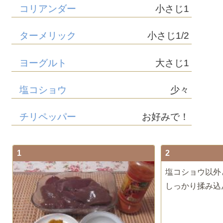
コリアンダー
小さじ1
ターメリック
小さじ1/2
ヨーグルト
大さじ1
塩コショウ
少々
チリペッパー
お好みで！
1
2
塩コショウ以外
しっかり揉み込