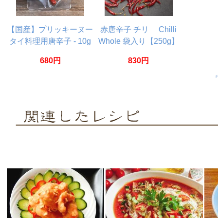
【国産】プリッキーヌー
赤唐辛子 チリ Chilli
タイ料理用唐辛子 - 10g
Whole 袋入り【250g】
680円
830円