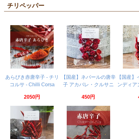
チリペッパー
あらびき赤唐辛子 - チリ
【国産】ネパールの唐辛
【国産】
コルサ - Chilli Corsa
子 アカバレ・クルサニ
ンディア
【1kg】
8g
国
2050円
450円