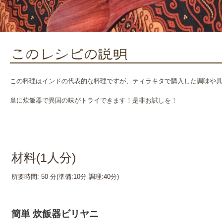
この料理はインドの代表的な料理ですが、ティラキタで購入した調味や
単に炊飯器で異国の味がトライできます！是非お試しを！
材料(
1
人分)
所要時間:
50 分
(準備:
10分
調理:
40分
)
簡単 炊飯器ビリヤニ