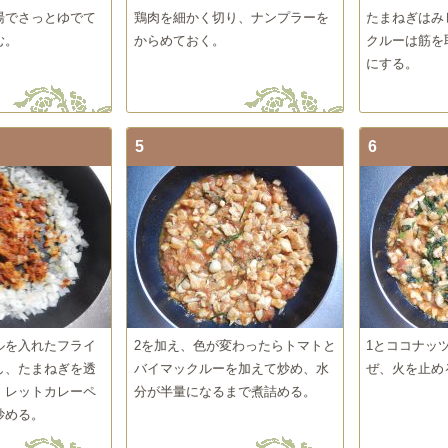
湯でさっとゆでて
鶏肉を細かく切り、ナンプラーを
たまねぎはみ
む。
からめておく。
クルーは筋を
にする。
5
6
ルを入れたフライ
2を加え、色が変わったらトマトと
1とココナッ
し、たまねぎを透
バイマックルーを加えて炒め、水
ぜ、火を止め
、レットカレーペ
分が半量になるまで煮詰める。
炒める。