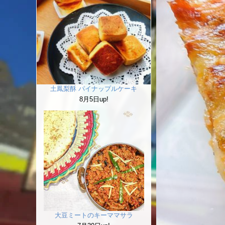
土鳳梨酥 パイナップルケーキ
8月5日up!
大豆ミートのキーママサラ