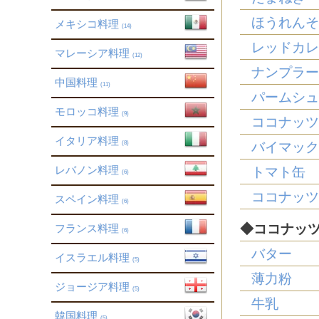
ほうれん
メキシコ料理
(14)
レッドカ
マレーシア料理
(12)
ナンプラ
中国料理
(11)
パームシ
モロッコ料理
(9)
ココナッ
イタリア料理
(8)
バイマッ
レバノン料理
トマト缶
(6)
ココナッ
スペイン料理
(6)
◆ココナッ
フランス料理
(6)
バター
イスラエル料理
(5)
薄力粉
ジョージア料理
(5)
牛乳
韓国料理
(5)