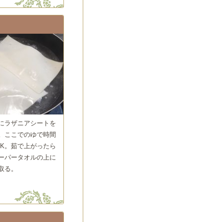
にラザニアシートを
。ここでのゆで時間
OK。茹で上がったら
ーパータオルの上に
取る。