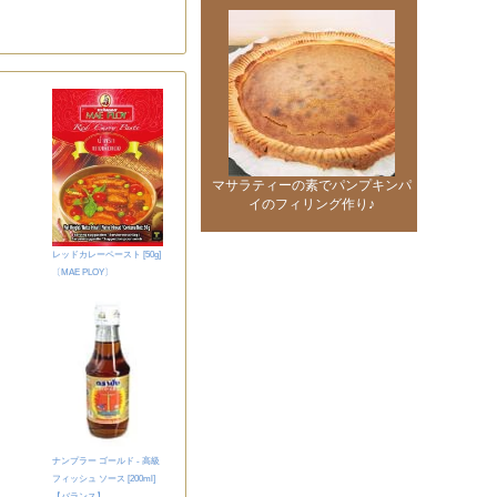
マサラティーの素でパンプキンパ
イのフィリング作り♪
レッドカレーペースト [50g]
〔MAE PLOY〕
ナンプラー ゴールド - 高級
フィッシュ ソース [200ml]
【バランス】