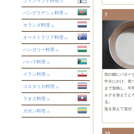
フィンランド料理
(1)
バングラデシュ料理
(1)
7
オランダ料理
(1)
オーストラリア料理
(1)
ハンガリー料理
(1)
バハマ料理
(1)
イラン料理
別の鍋にバター
(1)
中火にかけ、色
コスタリカ料理
まで加熱し、牛
(1)
ルクを加えてと
ラオス料理
(1)
る。
塩を加えて混ぜ
ガボン料理
(1)
10