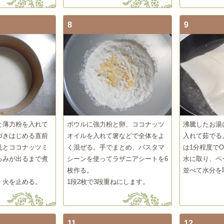
8
9
と薄力粉を入れて
ボウルに強力粉と卵、ココナッツ
沸騰したお湯
づきはじめる直前
オイルを入れて箸などで全体をよ
入れて茹でる
乳とココナッツミ
く混ぜる。手でまとめ、パスタマ
は1分程度で
ろみが出るまで煮
シーンを使ってラザニアシートを6
水に取り、ペ
枚作る。
並べて水分を
、火を止める。
1段2枚で3段重ねにします。
11
12