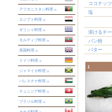
ココナッ
アフガニスタン料理
(4)
塩
エジプト料理
(4)
ギリシャ料理
(4)
溶けるチ
モルディブ料理
パン粉
(4)
バター
英国料理
(3)
ドイツ料理
(3)
1
ジャマイカ料理
(3)
パレスチナ料理
(3)
チュニジア料理
(3)
ブラジル料理
(3)
カナダ料理