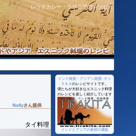
レッドカレー・ラザニアのレシピ
インド雑貨・アジアン雑貨- ティ
ラキタ
のレシピサイトです。
僕たちが大好きなエスニック料理
のレシピを楽しく紹介しています
Nolly
さん提供
タイ料理
インドとアジアの食材の通販