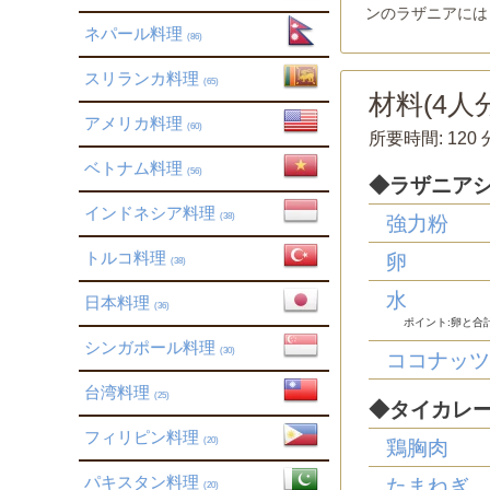
ンのラザニアには
ネパール料理
(86)
スリランカ料理
(65)
材料(
4
人分
アメリカ料理
(60)
所要時間:
120 
ベトナム料理
(56)
◆ラザニア
インドネシア料理
(38)
強力粉
トルコ料理
卵
(38)
水
日本料理
(36)
ポイント:卵と合
シンガポール料理
(30)
ココナッ
台湾料理
(25)
◆タイカレ
フィリピン料理
(20)
鶏胸肉
パキスタン料理
たまねぎ
(20)