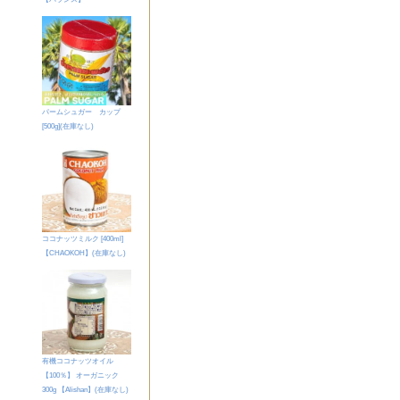
パームシュガー カップ
[500g](
在庫なし
)
ココナッツミルク [400ml]
【CHAOKOH】(
在庫なし
)
有機ココナッツオイル
【100％】 オーガニック
300g 【Alishan】(
在庫なし
)