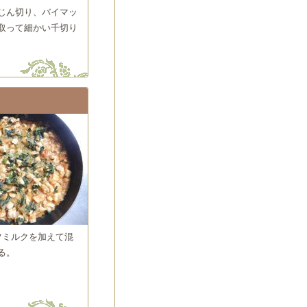
じん切り、バイマッ
取って細かい千切り
ツミルクを加えて混
る。