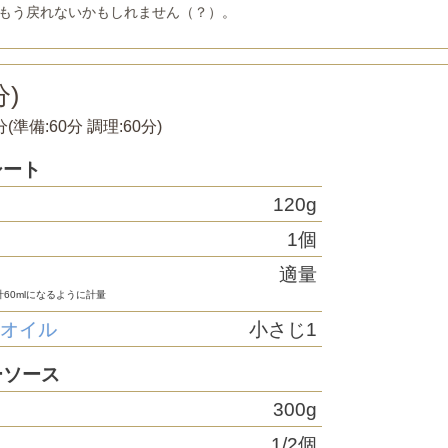
もう戻れないかもしれません（？）。
)
分
(準備:
60分
調理:
60分
)
シート
120g
1個
適量
計60mlになるように計量
ツオイル
小さじ1
ーソース
300g
1/2個