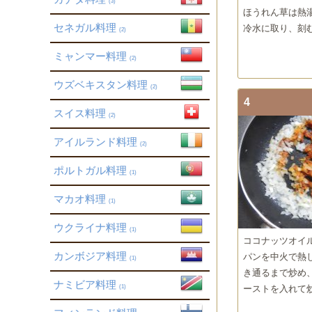
(3)
ほうれん草は熱
セネガル料理
冷水に取り、刻
(2)
ミャンマー料理
(2)
ウズベキスタン料理
(2)
4
スイス料理
(2)
アイルランド料理
(2)
ポルトガル料理
(1)
マカオ料理
(1)
ウクライナ料理
(1)
ココナッツオイ
カンボジア料理
パンを中火で熱
(1)
き通るまで炒め
ナミビア料理
(1)
ーストを入れて