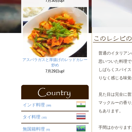
7月30日up!
普通のイタリアン
アスパラガスと厚揚げのレッドカレー
思いついた料理で
炒め
しばらくスパイス
7月29日up!
りなく感じる味覚
見た目は完全に普
マックルーの香り
インド料理
(389)
もあります。
タイ料理
(162)
手間はかかります
無国籍料理
(93)