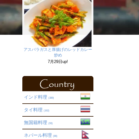
アスパラガスと厚揚げのレッドカレー
炒め
7月29日up!
インド料理
(389)
タイ料理
(162)
無国籍料理
(93)
ネパール料理
(86)