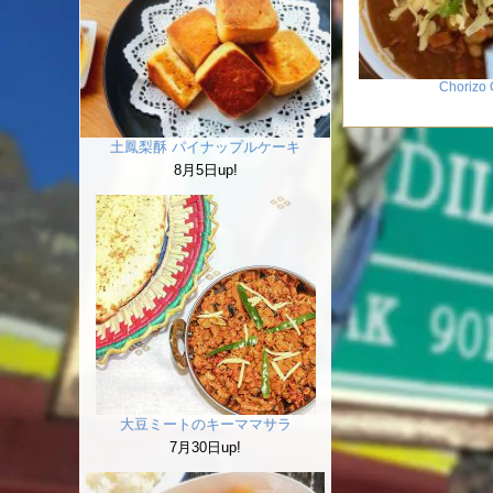
Chorizo 
土鳳梨酥 パイナップルケーキ
8月5日up!
大豆ミートのキーママサラ
7月30日up!