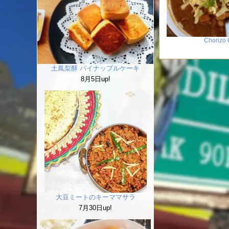
Chorizo 
土鳳梨酥 パイナップルケーキ
8月5日up!
大豆ミートのキーママサラ
7月30日up!