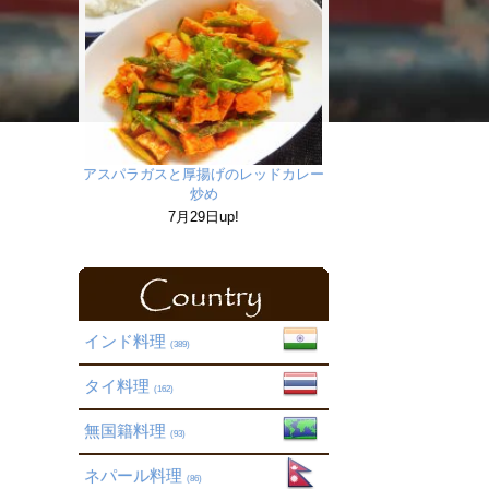
アスパラガスと厚揚げのレッドカレー
炒め
7月29日up!
インド料理
(389)
タイ料理
(162)
無国籍料理
(93)
ネパール料理
(86)