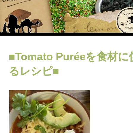
T
■Tomato Puréeを食
るレシピ■