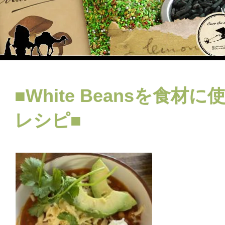
■White Beansを食材
レシピ■