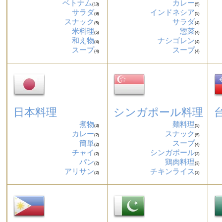
ベトナム
カレー
(13)
(5)
サラダ
インドネシア
(9)
(5)
スナック
サラダ
(5)
(4)
米料理
惣菜
(5)
(4)
和え物
ナシゴレン
(4)
(4)
スープ
スープ
(4)
(4)
日本料理
シンガポール料理
煮物
麺料理
(3)
(5)
カレー
スナック
(2)
(5)
簡単
スープ
(2)
(4)
チャイ
シンガポール
(2)
(3)
パン
鶏肉料理
(2)
(3)
アリサン
チキンライス
(2)
(2)