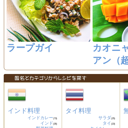
ラープガイ
カオニ
アン（
インド料理
タイ料理
インドカレー
サラダ
(73)
(25)
インド
タイ
(35)
(23)