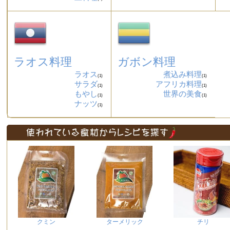
ラオス料理
ガボン料理
ラオス
煮込み料理
(1)
(1)
サラダ
アフリカ料理
(1)
(1)
もやし
世界の美食
(1)
(1)
ナッツ
(1)
クミン
ターメリック
チリ