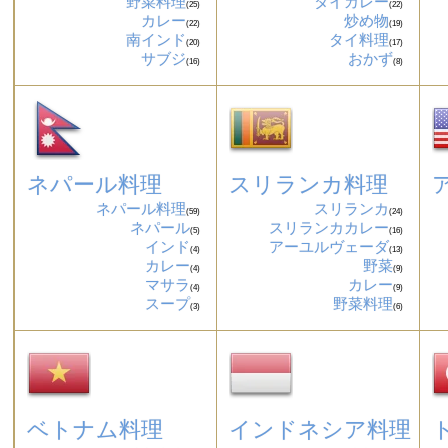
野菜料理
タイカレー
(25)
(22)
カレー
炒め物
(22)
(19)
南インド
タイ料理
(20)
(17)
サブジ
おかず
(16)
(8)
ネパール料理
スリランカ料理
ネパール料理
スリランカ
(59)
(24)
ネパール
スリランカカレー
(5)
(16)
インド
アーユルヴェーダ
(4)
(13)
カレー
野菜
(4)
(9)
マサラ
カレー
(4)
(9)
スープ
野菜料理
(3)
(6)
ベトナム料理
インドネシア料理